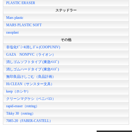
PLASTIC ERASER
ステッドラー
Mars plastic
MARS PLASTIC SOFT
rasoplast
その他
非塩化ﾋﾞﾆｰﾙ消しｺﾞﾑ (COOPUNIV)
GAZA NONPVC（ライオン）
消しゴムソフトタイプ (東急ﾊﾝｽﾞ)
消しゴムハードタイプ (東急ﾊﾝｽﾞ)
無印良品けしごむ（良品計画）
Hi CLEAN（サンスター文具）
keep（ホシヤ）
クリーンマグケシ（ベニパロ）
rapid-eraser（rotring）
Tikky 30（rotring）
7085-20（FABER-CASTELL）