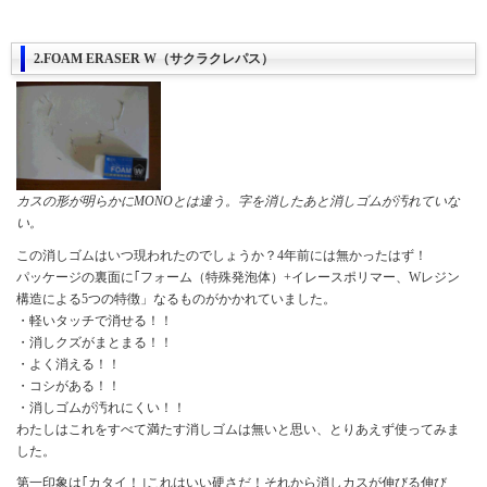
2.FOAM ERASER W（サクラクレパス）
カスの形が明らかにMONOとは違う。字を消したあと消しゴムが汚れていな
い。
この消しゴムはいつ現われたのでしょうか？4年前には無かったはず！
パッケージの裏面に｢フォーム（特殊発泡体）+イレースポリマー、Wレジン
構造による5つの特徴」なるものがかかれていました。
・軽いタッチで消せる！！
・消しクズがまとまる！！
・よく消える！！
・コシがある！！
・消しゴムが汚れにくい！！
わたしはこれをすべて満たす消しゴムは無いと思い、とりあえず使ってみま
した。
第一印象は｢カタイ！｣これはいい硬さだ！それから消しカスが伸びる伸び