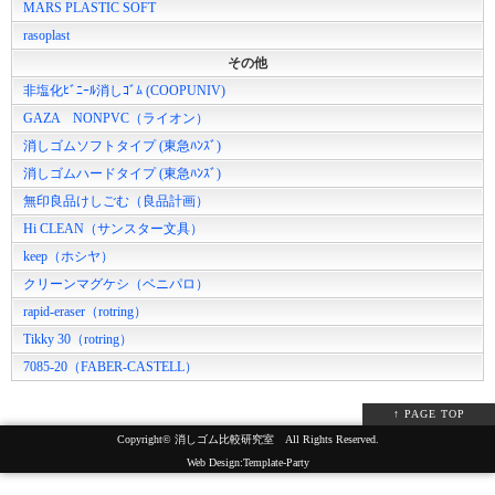
MARS PLASTIC SOFT
rasoplast
その他
非塩化ﾋﾞﾆｰﾙ消しｺﾞﾑ (COOPUNIV)
GAZA NONPVC（ライオン）
消しゴムソフトタイプ (東急ﾊﾝｽﾞ)
消しゴムハードタイプ (東急ﾊﾝｽﾞ)
無印良品けしごむ（良品計画）
Hi CLEAN（サンスター文具）
keep（ホシヤ）
クリーンマグケシ（ベニパロ）
rapid-eraser（rotring）
Tikky 30（rotring）
7085-20（FABER-CASTELL）
↑ PAGE TOP
Copyright©
消しゴム比較研究室
All Rights Reserved.
Web Design:Template-Party